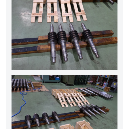
ら
東
大
阪
市
の
株
式
会
社
ヒ
ロ
テ
ッ
ク