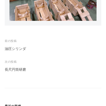
前の投稿
油圧シリンダ
投
稿
次の投稿
ナ
長尺円筒研磨
ビ
ゲ
ー
シ
ョ