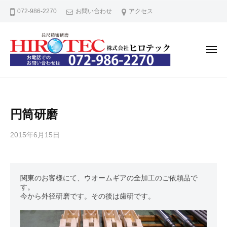
株
コ
072-986-2270
お問い合わせ
アクセス
式
ン
会
テ
社
ン
ヒ
メ
ニ
ロ
ツ
ュ
テ
ー
へ
株
長
ッ
ス
式
尺
ク
精
キ
会
円筒研磨
密
ッ
社
円
プ
ヒ
2015年6月15日
b
筒
ロ
y
研
橋
テ
磨
本
ッ
の
関東のお客様にて、ウオームギアの全加工のご依頼品で
博
す。
ク
こ
行
今から外径研磨です。その後は歯研です。
と
な