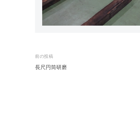
ッ
ク
前の投稿
長尺円筒研磨
投
稿
ナ
ビ
ゲ
ー