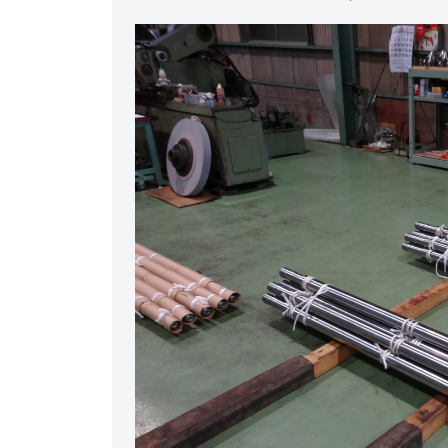
ク
博
と
行
な
ら
東
大
阪
市
の
株
式
会
社
ヒ
ロ
テ