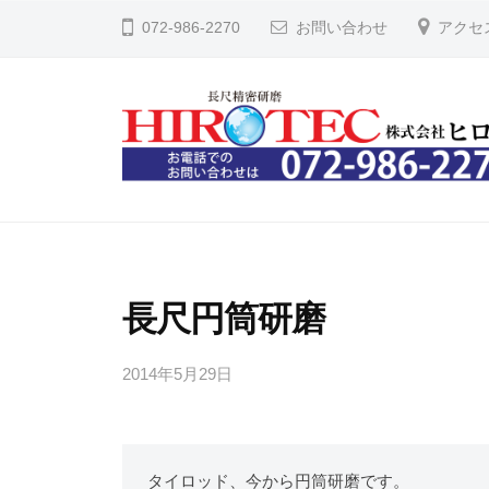
コ
式
072-986-2270
お問い合わせ
アクセ
ン
会
テ
社
ン
ヒ
ツ
ロ
へ
テ
株
長
ッ
ス
尺
式
ク
キ
精
会
ッ
密
社
長尺円筒研磨
プ
円
ヒ
筒
2014年5月29日
b
ロ
研
y
テ
磨
橋
ッ
の
本
タイロッド、今から円筒研磨です。
こ